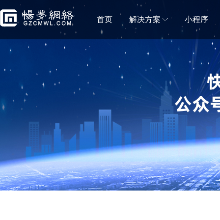
首页
解决方案
小程序
门店解决方案
微信小程序商城
微信小程序直播
移动电商拼团分销砍价秒杀一样都不能少
小程序直播可助力商
蛋糕店门店小程序
鲜花店小程序
蛋糕门店构建新零售闭环
鲜花门店移动营销利
便利店小程序
生鲜门店小程序
新零售＋新门店，消费体验无缝衔接
生鲜门店构建社区新
水果门店小程序
房产中介门店小