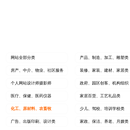
水果门店开拓线上营销利器
个人中介拓客线上利
装修公司小程序
微信朋友圈、抖
开创装修设计线上新思路
小程序结合朋友圈广
HOT
门店营销推广工具
软文撰写及推广
大转盘、刮刮乐、砸金蛋、九宫格等
写软文，软文发布，
网站全部分类
产品、制造、加工、雕塑类
房产、中介、物业、社区服务
装修、家装、建材、家居类
个人网站设计师摄影师
政府、园区创客、机构组织
医疗、保健、医药仪器
家居百货、工艺礼品类
化工、原材料、农畜牧
少儿、驾校、培训学校类
广告、出版印刷、设计类
家政、保洁、养老、月嫂类