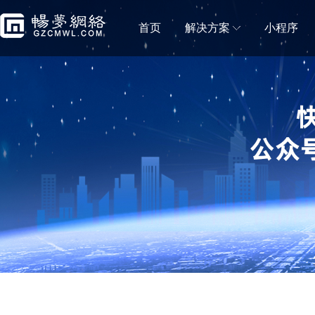
首页
解决方案
小程序
门店解决方案
微信小程序商城
微信小程序直播
移动电商拼团分销砍价秒杀一样都不能少
小程序直播可助力商
蛋糕店门店小程序
鲜花店小程序
蛋糕门店构建新零售闭环
鲜花门店移动营销利
便利店小程序
生鲜门店小程序
新零售＋新门店，消费体验无缝衔接
生鲜门店构建社区新
水果门店小程序
房产中介门店小