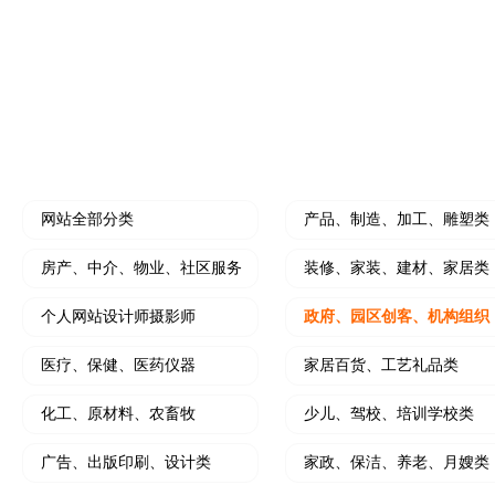
水果门店开拓线上营销利器
个人中介拓客线上利
装修公司小程序
微信朋友圈、抖
开创装修设计线上新思路
小程序结合朋友圈广
HOT
门店营销推广工具
软文撰写及推广
大转盘、刮刮乐、砸金蛋、九宫格等
写软文，软文发布，
网站全部分类
产品、制造、加工、雕塑类
房产、中介、物业、社区服务
装修、家装、建材、家居类
个人网站设计师摄影师
政府、园区创客、机构组织
医疗、保健、医药仪器
家居百货、工艺礼品类
化工、原材料、农畜牧
少儿、驾校、培训学校类
广告、出版印刷、设计类
家政、保洁、养老、月嫂类