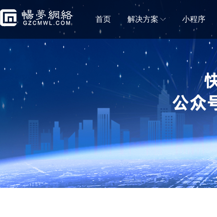
首页
解决方案
小程序
门店解决方案
微信小程序商城
微信小程序直播
移动电商拼团分销砍价秒杀一样都不能少
小程序直播可助力商
蛋糕店门店小程序
鲜花店小程序
蛋糕门店构建新零售闭环
鲜花门店移动营销利
便利店小程序
生鲜门店小程序
新零售＋新门店，消费体验无缝衔接
生鲜门店构建社区新
水果门店小程序
房产中介门店小