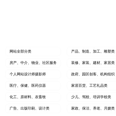
水果门店开拓线上营销利器
个人中介拓客线上利
装修公司小程序
微信朋友圈、抖
开创装修设计线上新思路
小程序结合朋友圈广
HOT
门店营销推广工具
软文撰写及推广
大转盘、刮刮乐、砸金蛋、九宫格等
写软文，软文发布，
网站全部分类
产品、制造、加工、雕塑类
房产、中介、物业、社区服务
装修、家装、建材、家居类
个人网站设计师摄影师
政府、园区创客、机构组织
医疗、保健、医药仪器
家居百货、工艺礼品类
化工、原材料、农畜牧
少儿、驾校、培训学校类
广告、出版印刷、设计类
家政、保洁、养老、月嫂类