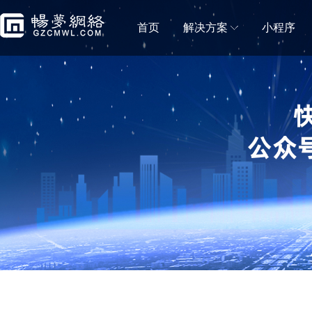
首页
解决方案
小程序
门店解决方案
微信小程序商城
微信小程序直播
移动电商拼团分销砍价秒杀一样都不能少
小程序直播可助力商
蛋糕店门店小程序
鲜花店小程序
蛋糕门店构建新零售闭环
鲜花门店移动营销利
便利店小程序
生鲜门店小程序
新零售＋新门店，消费体验无缝衔接
生鲜门店构建社区新
水果门店小程序
房产中介门店小