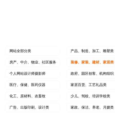
水果门店开拓线上营销利器
个人中介拓客线上利
装修公司小程序
微信朋友圈、抖
开创装修设计线上新思路
小程序结合朋友圈广
HOT
门店营销推广工具
软文撰写及推广
大转盘、刮刮乐、砸金蛋、九宫格等
写软文，软文发布，
网站全部分类
产品、制造、加工、雕塑类
房产、中介、物业、社区服务
装修、家装、建材、家居类
个人网站设计师摄影师
政府、园区创客、机构组织
医疗、保健、医药仪器
家居百货、工艺礼品类
化工、原材料、农畜牧
少儿、驾校、培训学校类
广告、出版印刷、设计类
家政、保洁、养老、月嫂类