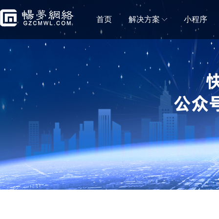
首页
解决方案
小程序
门店解决方案
微信小程序商城
微信小程序直播
移动电商拼团分销砍价秒杀一样都不能少
小程序直播可助力商
蛋糕店门店小程序
鲜花店小程序
蛋糕门店构建新零售闭环
鲜花门店移动营销利
便利店小程序
生鲜门店小程序
新零售＋新门店，消费体验无缝衔接
生鲜门店构建社区新
水果门店小程序
房产中介门店小