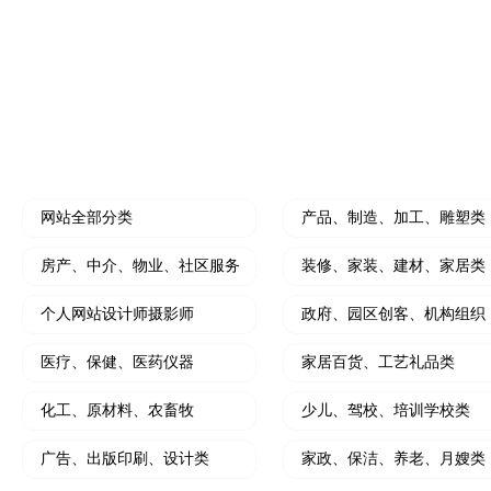
水果门店开拓线上营销利器
个人中介拓客线上利
装修公司小程序
微信朋友圈、抖
开创装修设计线上新思路
小程序结合朋友圈广
HOT
门店营销推广工具
软文撰写及推广
大转盘、刮刮乐、砸金蛋、九宫格等
写软文，软文发布，
网站全部分类
产品、制造、加工、雕塑类
房产、中介、物业、社区服务
装修、家装、建材、家居类
个人网站设计师摄影师
政府、园区创客、机构组织
医疗、保健、医药仪器
家居百货、工艺礼品类
化工、原材料、农畜牧
少儿、驾校、培训学校类
广告、出版印刷、设计类
家政、保洁、养老、月嫂类