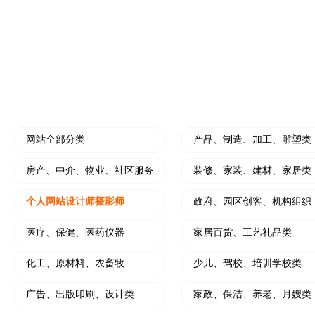
水果门店开拓线上营销利器
个人中介拓客线上利
装修公司小程序
微信朋友圈、抖
开创装修设计线上新思路
小程序结合朋友圈广
HOT
门店营销推广工具
软文撰写及推广
大转盘、刮刮乐、砸金蛋、九宫格等
写软文，软文发布，
网站全部分类
产品、制造、加工、雕塑类
房产、中介、物业、社区服务
装修、家装、建材、家居类
个人网站设计师摄影师
政府、园区创客、机构组织
医疗、保健、医药仪器
家居百货、工艺礼品类
化工、原材料、农畜牧
少儿、驾校、培训学校类
广告、出版印刷、设计类
家政、保洁、养老、月嫂类