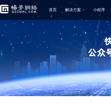
首页
解决方案
小程序
门店解决方案
微信小程序商城
微信小程序直播
移动电商拼团分销砍价秒杀一样都不能少
小程序直播可助力商
蛋糕店门店小程序
鲜花店小程序
蛋糕门店构建新零售闭环
鲜花门店移动营销利
便利店小程序
生鲜门店小程序
新零售＋新门店，消费体验无缝衔接
生鲜门店构建社区新
水果门店小程序
房产中介门店小