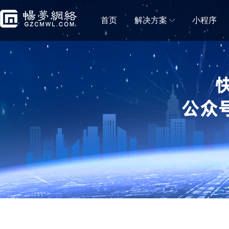
首页
解决方案
小程序
门店解决方案
微信小程序商城
微信小程序直播
移动电商拼团分销砍价秒杀一样都不能少
小程序直播可助力商
蛋糕店门店小程序
鲜花店小程序
蛋糕门店构建新零售闭环
鲜花门店移动营销利
便利店小程序
生鲜门店小程序
新零售＋新门店，消费体验无缝衔接
生鲜门店构建社区新
水果门店小程序
房产中介门店小