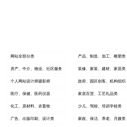
水果门店开拓线上营销利器
个人中介拓客线上利
装修公司小程序
微信朋友圈、抖
开创装修设计线上新思路
小程序结合朋友圈广
HOT
门店营销推广工具
软文撰写及推广
大转盘、刮刮乐、砸金蛋、九宫格等
写软文，软文发布，
网站全部分类
产品、制造、加工、雕塑类
房产、中介、物业、社区服务
装修、家装、建材、家居类
个人网站设计师摄影师
政府、园区创客、机构组织
医疗、保健、医药仪器
家居百货、工艺礼品类
化工、原材料、农畜牧
少儿、驾校、培训学校类
广告、出版印刷、设计类
家政、保洁、养老、月嫂类