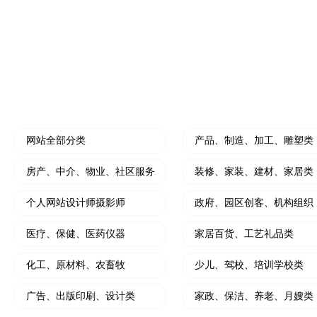
水果门店开拓线上营销利器
个人中介拓客线上利
装修公司小程序
微信朋友圈、抖
开创装修设计线上新思路
小程序结合朋友圈广
HOT
门店营销推广工具
软文撰写及推广
大转盘、刮刮乐、砸金蛋、九宫格等
写软文，软文发布，
网站全部分类
产品、制造、加工、雕塑类
房产、中介、物业、社区服务
装修、家装、建材、家居类
个人网站设计师摄影师
政府、园区创客、机构组织
医疗、保健、医药仪器
家居百货、工艺礼品类
化工、原材料、农畜牧
少儿、驾校、培训学校类
广告、出版印刷、设计类
家政、保洁、养老、月嫂类