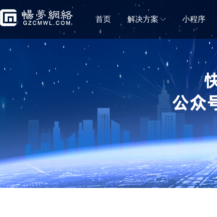
首页
解决方案
小程序
门店解决方案
微信小程序商城
微信小程序直播
移动电商拼团分销砍价秒杀一样都不能少
小程序直播可助力商
蛋糕店门店小程序
鲜花店小程序
蛋糕门店构建新零售闭环
鲜花门店移动营销利
便利店小程序
生鲜门店小程序
新零售＋新门店，消费体验无缝衔接
生鲜门店构建社区新
水果门店小程序
房产中介门店小