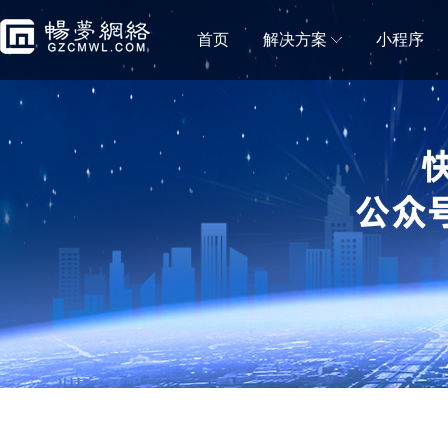
首页
解决方案
小程序
门店解决方案
微信小程序商城
微信小程序直播
移动电商拼团分销砍价秒杀一样都不能少
小程序直播可助力商
蛋糕店门店小程序
鲜花店小程序
蛋糕门店构建新零售闭环
鲜花门店移动营销利
便利店小程序
生鲜门店小程序
新零售＋新门店，消费体验无缝衔接
生鲜门店构建社区新
水果门店小程序
房产中介门店小