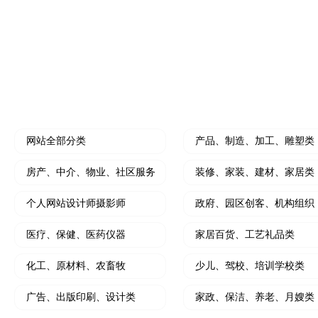
水果门店开拓线上营销利器
个人中介拓客线上利
装修公司小程序
微信朋友圈、抖
开创装修设计线上新思路
小程序结合朋友圈广
HOT
门店营销推广工具
软文撰写及推广
大转盘、刮刮乐、砸金蛋、九宫格等
写软文，软文发布，
网站全部分类
产品、制造、加工、雕塑类
房产、中介、物业、社区服务
装修、家装、建材、家居类
个人网站设计师摄影师
政府、园区创客、机构组织
医疗、保健、医药仪器
家居百货、工艺礼品类
化工、原材料、农畜牧
少儿、驾校、培训学校类
广告、出版印刷、设计类
家政、保洁、养老、月嫂类