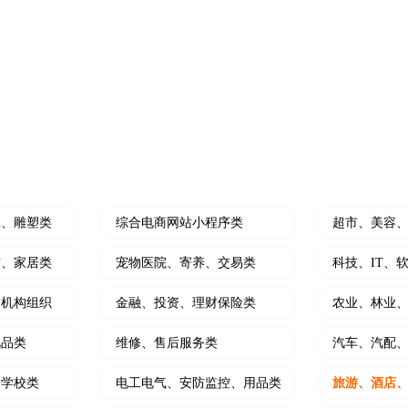
介拓客线上利器
外卖堂食/随心加菜/吃完结账/
朋友圈、抖音推广
酒店会所专业版小程序
结合朋友圈广告开展营销推广
预约/密码进房/加菜/订单统计/
NEW
撰写及推广
，软文发布，全网推广
工、雕塑类
综合电商网站小程序类
超市、美容
材、家居类
宠物医院、寄养、交易类
科技、IT、
、机构组织
金融、投资、理财保险类
农业、林业
礼品类
维修、售后服务类
汽车、汽配
训学校类
电工电气、安防监控、用品类
旅游、酒店