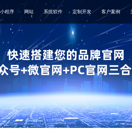
小程序
网站
系统软件
定制开发
客户案例
智慧餐饮系统
NEW
HOT
小程序直播
外卖点餐小程序
直播可助力商家实现流量高效变现
轻松拥有自己的外卖小程序/自
店小程序
堂食点餐小程序
店移动营销利器
每个座位有独立点餐码/自动接
HOT
门店小程序
外卖+堂食标准版小程序
店构建社区新零售闭环
外卖堂食/先付后吃/自动接单
H
中介门店小程序
外卖+堂食专业版小程序