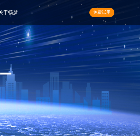
关于畅梦
免费试用
模版建站（600+套模版，快速上线）
企业网站模版（电脑版+手机版）
动接单
低成本建站，快速搭建营销网站
网站商城模版
单
助力企业低成本搭建电脑端商城
H5手机站模版
快速搭建H5手机版企业网站
OT
H5手机商城模版