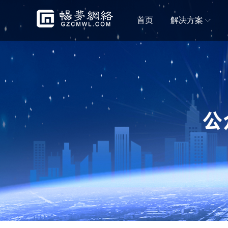
首页
解决方案
门店解决方案
微信小程序商城
微信
移动电商拼团分销砍价秒杀一样都不能少
小程序
蛋糕店门店小程序
鲜花
蛋糕门店构建新零售闭环
鲜花门
便利店小程序
生鲜
新零售＋新门店，消费体验无缝衔接
生鲜门
水果门店小程序
房产