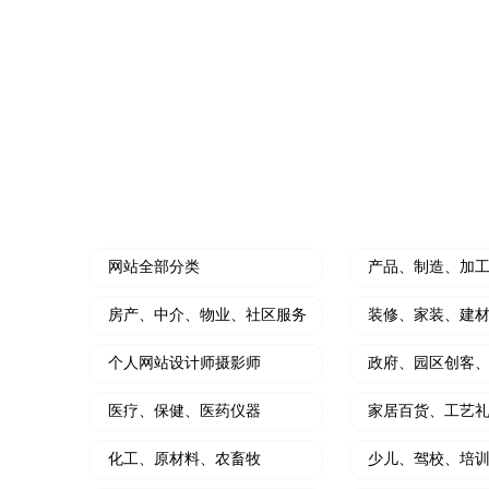
水果门店开拓线上营销利器
个人中
装修公司小程序
微信
开创装修设计线上新思路
小程序
HOT
门店营销推广工具
软文
大转盘、刮刮乐、砸金蛋、九宫格等
写软文
网站全部分类
产品、制造、加
房产、中介、物业、社区服务
装修、家装、建
个人网站设计师摄影师
政府、园区创客
医疗、保健、医药仪器
家居百货、工艺
化工、原材料、农畜牧
少儿、驾校、培