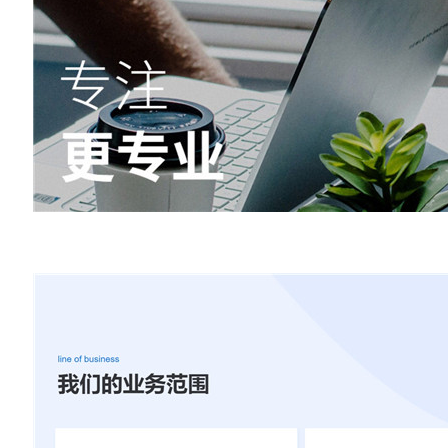
友圈、抖音推广
酒店会所专业版小程序
结合朋友圈广告开展营销推广
预约/密码进房/加菜/订单统计
NEW
写及推广
，软文发布，全网推广