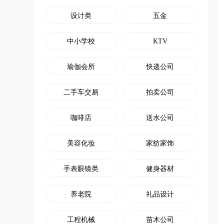
设计类
五金
装修公司小程序
微信朋
开创装修设计线上新思路
小程序
中小学校
KTV
HOT
门店营销推广工具
软文撰
瑜伽会所
快递公司
大转盘、刮刮乐、砸金蛋、九宫格等
写软文
二手车交易
拍卖公司
咖啡店
送水公司
美容化妆
家纺家饰
手表眼镜类
健身器材
养老院
礼品设计
工程机械
苗木公司