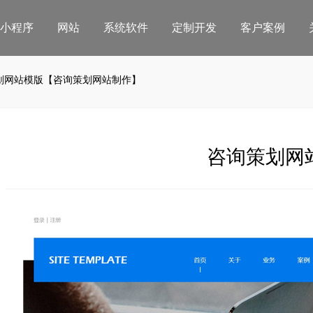
小程序
网站
系统软件
定制开发
客户案例
划网站模版【咨询策划网站制作】
智慧餐饮系统
NEW
HOT
程序直播
外卖点餐小程序
直播可助力商家实现流量高效变现
轻松拥有自己的外卖小程序/
咨询策划网
小程序
堂食点餐小程序
店移动营销利器
每个座位有独立点餐码/自动
HOT
店小程序
外卖+堂食标准版小程序
店构建社区新零售闭环
外卖堂食/先付后吃/自动接单
介门店小程序
外卖+堂食专业版小程序
介拓客线上利器
外卖堂食/随心加菜/吃完结账/