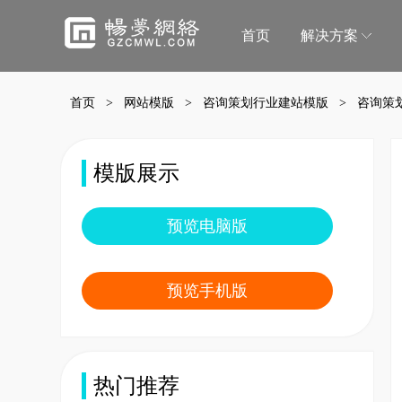
首页
解决方案
首页
>
网站模版
>
咨询策划行业建站模版
> 咨询策
门店解决方案
微信小程序商城
微信小
模版展示
移动电商拼团分销砍价秒杀一样都不能少
小程序
预览电脑版
蛋糕店门店小程序
鲜花店
蛋糕门店构建新零售闭环
鲜花门
预览手机版
便利店小程序
生鲜门
新零售＋新门店，消费体验无缝衔接
生鲜门
水果门店小程序
房产中
热门推荐
水果门店开拓线上营销利器
个人中