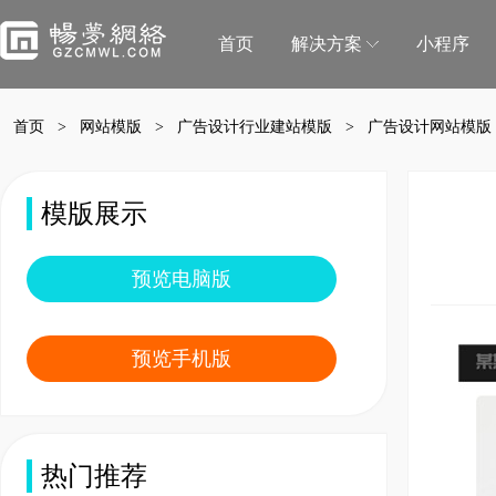
首页
解决方案
小程序
首页
>
网站模版
>
广告设计行业建站模版
> 广告设计网站模版
门店解决方案
微信小程序商城
微信小程序直播
模版展示
移动电商拼团分销砍价秒杀一样都不能少
小程序直播可助力商
预览电脑版
蛋糕店门店小程序
鲜花店小程序
蛋糕门店构建新零售闭环
鲜花门店移动营销利
预览手机版
便利店小程序
生鲜门店小程序
新零售＋新门店，消费体验无缝衔接
生鲜门店构建社区新
水果门店小程序
房产中介门店小程
热门推荐
水果门店开拓线上营销利器
个人中介拓客线上利