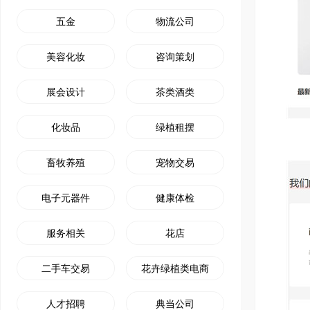
五金
物流公司
装修公司小程序
微信朋友圈、抖音
开创装修设计线上新思路
小程序结合朋友圈广
美容化妆
咨询策划
HOT
门店营销推广工具
软文撰写及推广
展会设计
茶类酒类
大转盘、刮刮乐、砸金蛋、九宫格等
写软文，软文发布，
化妆品
绿植租摆
畜牧养殖
宠物交易
电子元器件
健康体检
服务相关
花店
二手车交易
花卉绿植类电商
人才招聘
典当公司