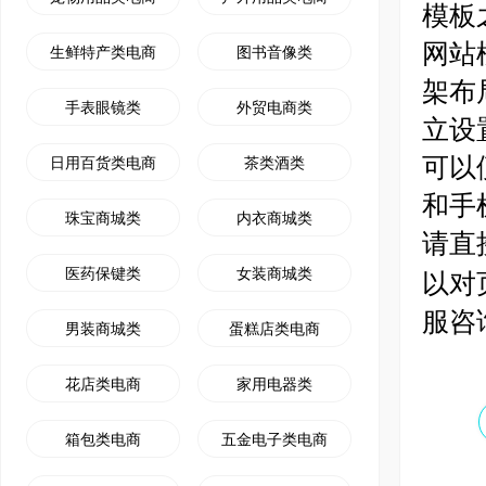
模板之
网站
生鲜特产类电商
图书音像类
架布
手表眼镜类
外贸电商类
立设
可以
日用百货类电商
茶类酒类
和手
珠宝商城类
内衣商城类
请直
医药保键类
女装商城类
以对
服咨
男装商城类
蛋糕店类电商
花店类电商
家用电器类
箱包类电商
五金电子类电商